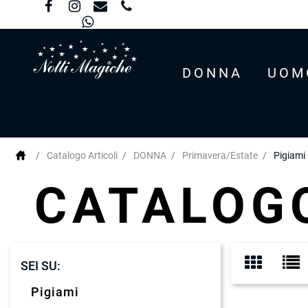
DONNA
UOM
Catalogo Articoli
DONNA
Primavera/Estate
Pigiami
CATALO
SEI SU:
Pigiami